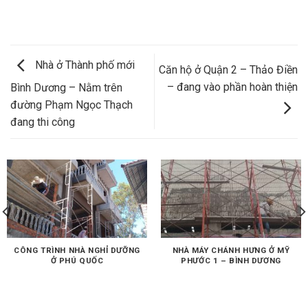
Nhà ở Thành phố mới
Căn hộ ở Quận 2 – Thảo Điền
– đang vào phần hoàn thiện
Bình Dương – Nằm trên
đường Phạm Ngọc Thạch
đang thi công
CÔNG TRÌNH NHÀ NGHỈ DƯỠNG
NHÀ MÁY CHÁNH HƯNG Ở MỸ
Ở PHÚ QUỐC
PHƯỚC 1 – BÌNH DƯƠNG