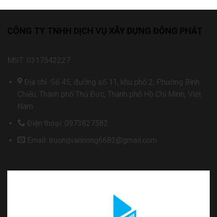
CÔNG TY TNHH DỊCH VỤ XÂY DỰNG ĐÔNG PHÁT
MST: 0317542227
Địa chỉ: Số 45, đường số 11, khu phố 2, Phường Bình
Chiểu, Thành phố Thủ Đức, Thành phố Hồ Chí Minh, Việt
Nam
Điện thoại: 0973827582
Email: truongvannong6682@gmail.com