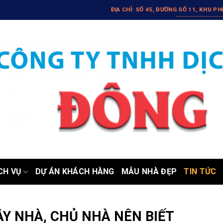
ĐỊA CHỈ: SỐ 45, ĐƯỜNG SỐ 11, KHU P
CH VỤ
DỰ ÁN KHÁCH HÀNG
MẪU NHÀ ĐẸP
TIN TỨC
ÂY NHÀ, CHỦ NHÀ NÊN BIẾT