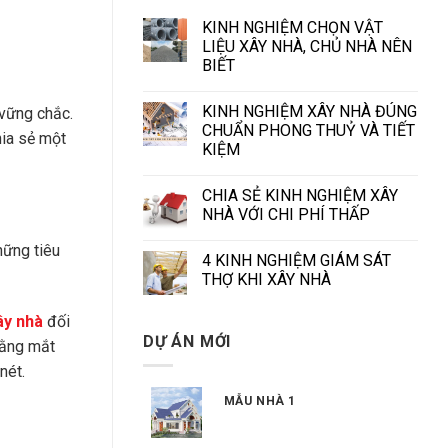
KINH NGHIỆM CHỌN VẬT
LIỆU XÂY NHÀ, CHỦ NHÀ NÊN
BIẾT
KINH NGHIỆM XÂY NHÀ ĐÚNG
 vững chắc.
CHUẨN PHONG THUỶ VÀ TIẾT
ia sẻ một
KIỆM
CHIA SẺ KINH NGHIỆM XÂY
NHÀ VỚI CHI PHÍ THẤP
hững tiêu
4 KINH NGHIỆM GIÁM SÁT
THỢ KHI XÂY NHÀ
ây nhà
đối
DỰ ÁN MỚI
bằng mắt
nét.
MẪU NHÀ 1