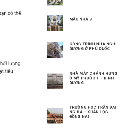
bạn có thể
MẪU NHÀ 8
CÔNG TRÌNH NHÀ NGHỈ
DƯỠNG Ở PHÚ QUỐC
khối lượng
t tiêu
NHÀ MÁY CHÁNH HƯNG
Ở MỸ PHƯỚC 1 – BÌNH
DƯƠNG
TRƯỜNG HỌC TRẦN ĐẠI
NGHĨA – XUÂN LỘC –
ĐỒNG NAI