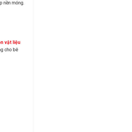
ấp nền móng.
n vật liệu
ng cho bê