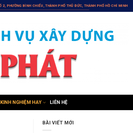
HỐ 2, PHƯỜNG BÌNH CHIỂU, THÀNH PHỐ THỦ ĐỨC, THÀNH PHỐ HỒ CHÍ MINH
KINH NGHIỆM HAY
LIÊN HỆ
BÀI VIẾT MỚI