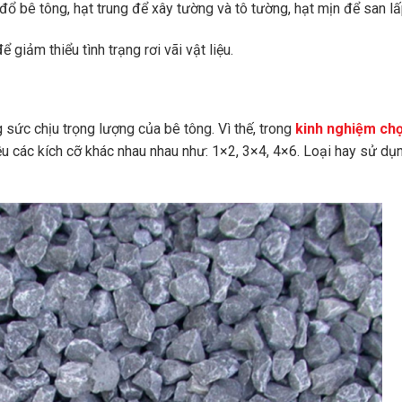
ể đổ bê tông, hạt trung để xây tường và tô tường, hạt mịn để san l
giảm thiểu tình trạng rơi vãi vật liệu.
g sức chịu trọng lượng của bê tông. Vì thế, trong
kinh nghiệm chọ
u các kích cỡ khác nhau nhau như: 1×2, 3×4, 4×6. Loại hay sử dụ