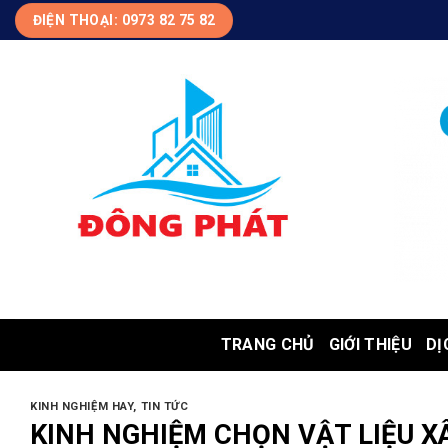
Skip
ĐIỆN THOẠI: 0973 82 75 82
to
content
TRANG CHỦ
GIỚI THIỆU
DỊ
KINH NGHIỆM HAY
,
TIN TỨC
KINH NGHIỆM CHỌN VẬT LIỆU X