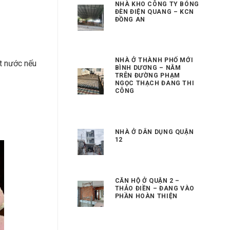
NHÀ KHO CÔNG TY BÓNG
ĐÈN ĐIỆN QUANG – KCN
ĐỒNG AN
NHÀ Ở THÀNH PHỐ MỚI
ặt nước nếu
BÌNH DƯƠNG – NẰM
TRÊN ĐƯỜNG PHẠM
NGỌC THẠCH ĐANG THI
CÔNG
NHÀ Ở DÂN DỤNG QUẬN
12
CĂN HỘ Ở QUẬN 2 –
THẢO ĐIỀN – ĐANG VÀO
PHẦN HOÀN THIỆN