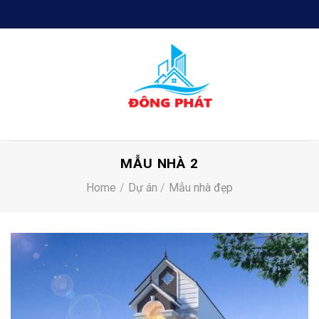
Skip
to
content
MẪU NHÀ 2
Home
/
Dự án
/
Mẫu nhà đẹp