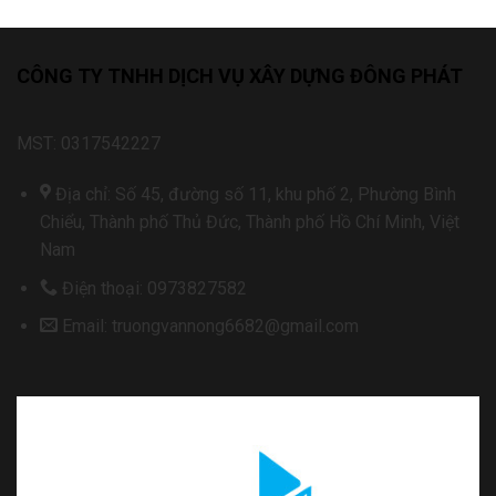
CÔNG TY TNHH DỊCH VỤ XÂY DỰNG ĐÔNG PHÁT
MST: 0317542227
Địa chỉ: Số 45, đường số 11, khu phố 2, Phường Bình
Chiểu, Thành phố Thủ Đức, Thành phố Hồ Chí Minh, Việt
Nam
Điện thoại: 0973827582
Email: truongvannong6682@gmail.com